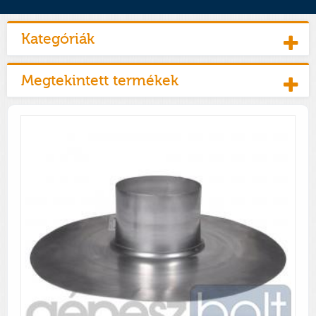
Kategóriák
Megtekintett termékek