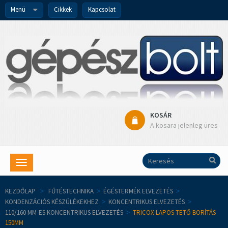
Menü
Cikkek
Kapcsolat
KOSÁR
A kosara jelenleg üres
Toggle
navigation
KEZDŐLAP
>
FŰTÉSTECHNIKA
>
ÉGÉSTERMÉK ELVEZETÉS
>
KONDENZÁCIÓS KÉSZÜLÉKEKHEZ
>
KONCENTRIKUS ELVEZETÉS
>
110/160 MM-ES KONCENTRIKUS ELVEZETÉS
>
TRICOX LAPOS TETŐ BORÍTÁS
150MM