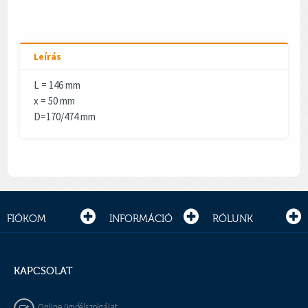
Leírás
L = 146 mm
x = 50 mm
D=170/474 mm
FIÓKOM
INFORMÁCIÓ
RÓLUNK
KAPCSOLAT
Online ügyfélszolgálat