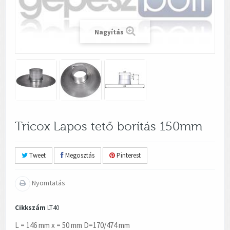
Nagyítás
Tricox Lapos tető borítás 150mm
Tweet
Megosztás
Pinterest
Nyomtatás
Cikkszám
LT40
L = 146 mm x = 50 mm D=170/474 mm