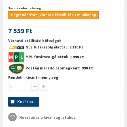
Termék elérhetőség:
Megrendelésre, várható kiszállítás 4 munkanap
7 559 Ft
Várható szállítási költségek
GLS futárszolgálattal:
2 330 Ft
MPL futárszolgálattal:
1 990 Ft
Postán maradó csomagként:
990 Ft
Rendelni kívánt mennyiség
Kosárba
Hozzáadás a kívánságlistához