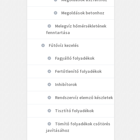
Megoldások betonhoz
Melegvíz hőmérsékletének
fenntartása
Fűtővíz kezelés
Fagyálló folyadékok
Fertőtlenítő folyadékok
Inhibítorok
Rendszervíz elemző készletek
Tisztító folyadékok
Tömítő folyadékok csőtörés
javításához