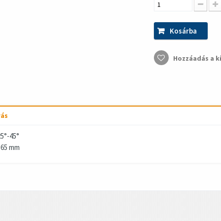
Kosárba
Hozzáadás a k
rás
25°-45°
65 mm