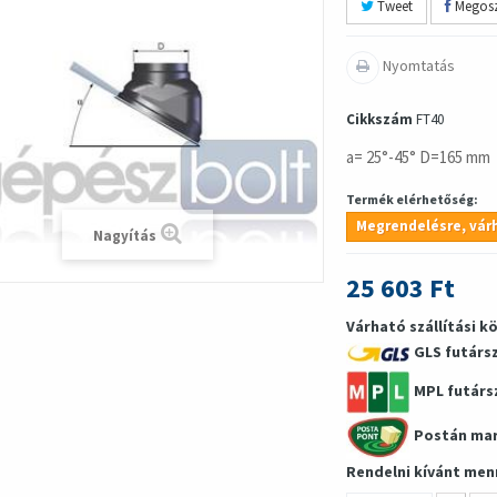
Tweet
Megosz
Nyomtatás
Cikkszám
FT40
a= 25°-45° D=165 mm
Termék elérhetőség:
Megrendelésre, várh
Nagyítás
25 603 Ft
Várható szállítási k
GLS futárs
MPL futárs
Postán ma
Rendelni kívánt men