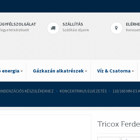
ÜGYFÉLSZOLGÁLAT
SZÁLLÍTÁS
ELÉRH
Tegye fel kérdéseit!
Szállítási díjaink
Keressen
 energia
Gázkazán alkatrészek
Víz & Csatorna
ONDENZÁCIÓS KÉSZÜLÉKEKHEZ
>
KONCENTRIKUS ELVEZETÉS
>
110/160 MM-ES
Tricox Ferd