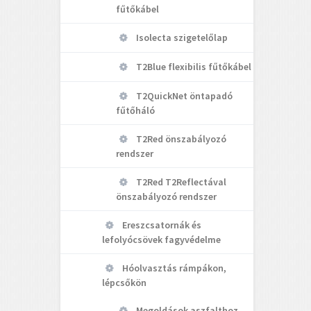
fűtőkábel
Isolecta szigetelőlap
T2Blue flexibilis fűtőkábel
T2QuickNet öntapadó
fűtőháló
T2Red önszabályozó
rendszer
T2Red T2Reflectával
önszabályozó rendszer
Ereszcsatornák és
lefolyócsövek fagyvédelme
Hóolvasztás rámpákon,
lépcsőkön
Megoldások aszfalthoz