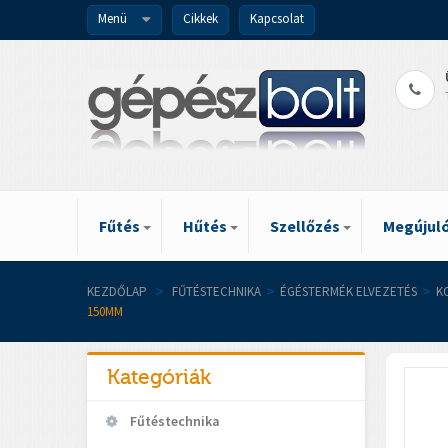
Menü
Cikkek
Kapcsolat
Fűtés
Hűtés
Szellőzés
Megújuló
KEZDŐLAP
>
FŰTÉSTECHNIKA
>
ÉGÉSTERMÉK ELVEZETÉS
>
K
150MM
Kategóriák
Fűtéstechnika