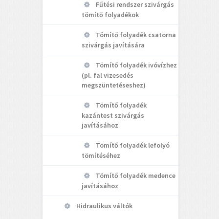
Fűtési rendszer szivárgás
tömítő folyadékok
Tömítő folyadék csatorna
szivárgás javítására
Tömítő folyadék ivóvízhez
(pl. fal vizesedés
megszüntetéseshez)
Tömítő folyadék
kazántest szivárgás
javításához
Tömítő folyadék lefolyó
tömítéséhez
Tömítő folyadék medence
javításához
Hidraulikus váltók