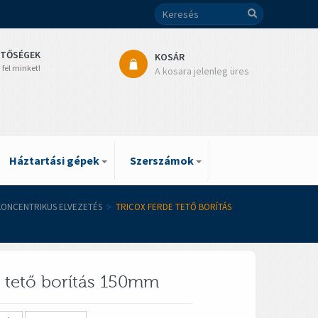
ETŐSÉGEK
KOSÁR
 fel minket!
A kosara jelenleg üres
Háztartási gépek
Szerszámok
 KONCENTRIKUS ELVEZETÉS
>
TRICOX FERDE TETŐ BORÍTÁS
e tető borítás 150mm