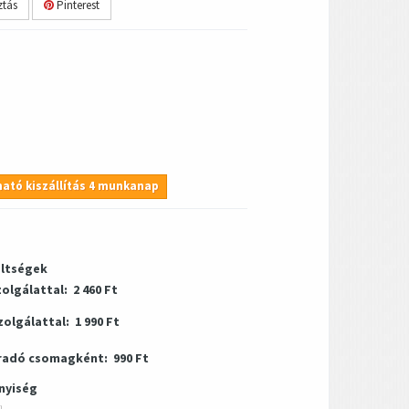
tás
Pinterest
ató kiszállítás 4 munkanap
öltségek
zolgálattal:
2 460 Ft
zolgálattal:
1 990 Ft
radó csomagként:
990 Ft
nyiség