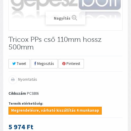
Nagyítás
Tricox PPs cső 110mm hossz
500mm
Tweet
Megosztás
Pinterest
Nyomtatás
Cikkszám
PCS806
Termék elérhetőség:
Megrendelésre, várható kiszállítás 4 munkanap
5 974 Ft