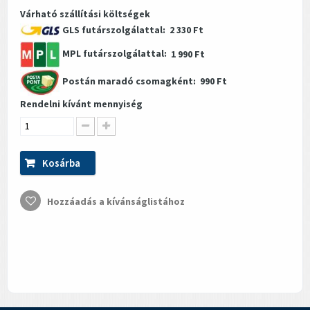
Várható szállítási költségek
GLS futárszolgálattal:
2 330 Ft
MPL futárszolgálattal:
1 990 Ft
Postán maradó csomagként:
990 Ft
Rendelni kívánt mennyiség
Kosárba
Hozzáadás a kívánságlistához