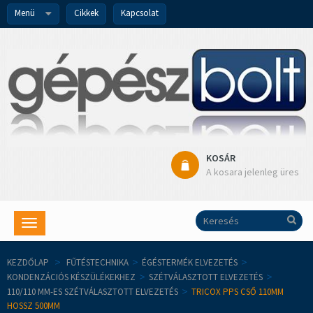
Menü
Cikkek
Kapcsolat
KOSÁR
A kosara jelenleg üres
Toggle
navigation
KEZDŐLAP
>
FŰTÉSTECHNIKA
>
ÉGÉSTERMÉK ELVEZETÉS
>
KONDENZÁCIÓS KÉSZÜLÉKEKHEZ
>
SZÉTVÁLASZTOTT ELVEZETÉS
>
110/110 MM-ES SZÉTVÁLASZTOTT ELVEZETÉS
>
TRICOX PPS CSŐ 110MM
HOSSZ 500MM