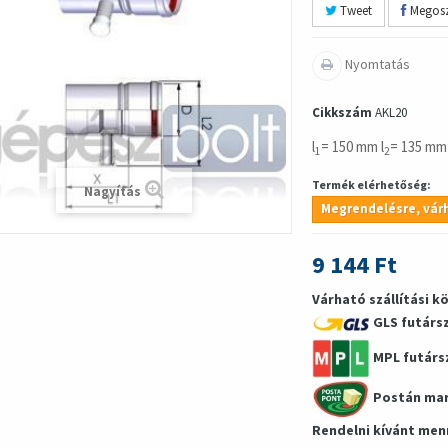
Tweet
Megosz
Nyomtatás
Cikkszám
AKL20
l
= 150 mm l
= 135 mm
1
2
Termék elérhetőség:
Nagyítás
Megrendelésre, várh
9 144 Ft
Várható szállítási k
GLS futárs
MPL futárs
Postán ma
Rendelni kívánt men