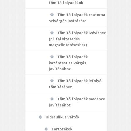
tömítő folyadékok
Tömítő folyadék csatorna
szivárgás javítására
Tömítő folyadék ivóvízhez
(pl. fal vizesedés
megszüntetéseshez)
Tömítő folyadék
kazántest szivárgás
javításához
Tömítő folyadék lefolyó
tömítéséhez
Tömítő folyadék medence
javításához
Hidraulikus váltók
Tartozékok