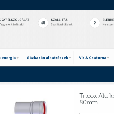
ÜGYFÉLSZOLGÁLAT
SZÁLLÍTÁS
ELÉRH
Tegye fel kérdéseit!
Szállítási díjaink
Keressen
 energia
Gázkazán alkatrészek
Víz & Csatorna
Tricox Alu 
80mm