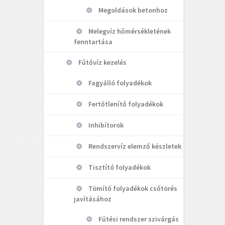
Megoldások betonhoz
Melegvíz hőmérsékletének
fenntartása
Fűtővíz kezelés
Fagyálló folyadékok
Fertőtlenítő folyadékok
Inhibítorok
Rendszervíz elemző készletek
Tisztító folyadékok
Tömítő folyadékok csőtörés
javításához
Fűtési rendszer szivárgás