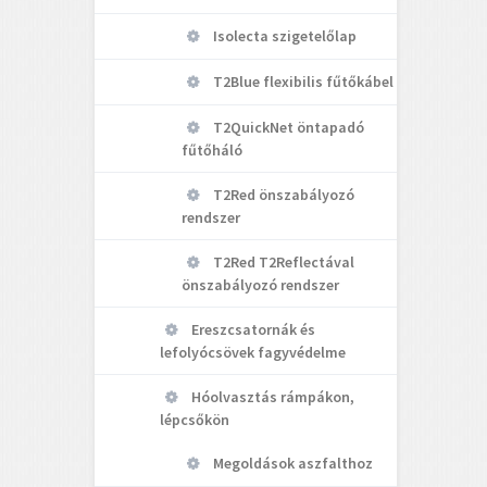
Isolecta szigetelőlap
T2Blue flexibilis fűtőkábel
T2QuickNet öntapadó
fűtőháló
T2Red önszabályozó
rendszer
T2Red T2Reflectával
önszabályozó rendszer
Ereszcsatornák és
lefolyócsövek fagyvédelme
Hóolvasztás rámpákon,
lépcsőkön
Megoldások aszfalthoz