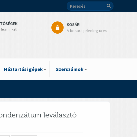
ETŐSÉGEK
KOSÁR
 fel minket!
A kosara jelenleg üres
Háztartási gépek
Szerszámok
kondenzátum leválasztó