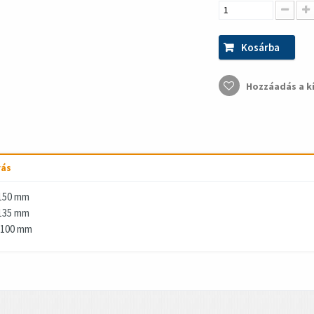
Kosárba
Hozzáadás a k
rás
150 mm
135 mm
 100 mm