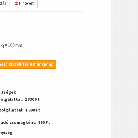
tás
Pinterest
 x
= 100 mm
1
ató kiszállítás 4 munkanap
öltségek
zolgálattal:
2 330 Ft
zolgálattal:
1 990 Ft
radó csomagként:
990 Ft
nyiség