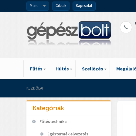
Menü
Cikkek
Kapcsolat
Fűtés
Hűtés
Szellőzés
Megújuló
KEZDŐLAP
Kategóriák
Fűtéstechnika
Égéstermék elvezetés